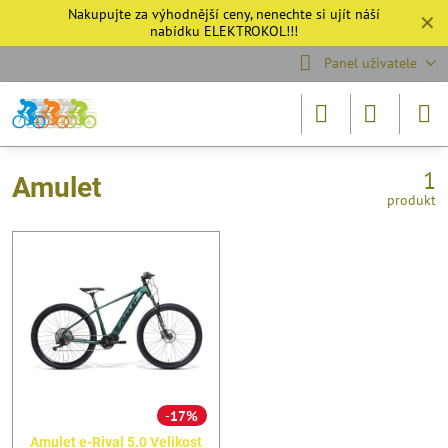
Nakupujte za výhodnější ceny, nenechte si ujít náší
✕
nabídku
ELEKTROKOL!!!
Panel uživatele
1
Amulet
produkt
17%
Amulet e-Rival 5.0 Velikost