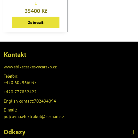
L
35400 Kč
Zobrazit
Kontakt
www.ebikeceskesvycarsko.cz
Telefon:
+420 602966037
+420 777852422
English contact:702494094
E-mail:
pujcovna.elektrokol@seznam.cz
Odkazy