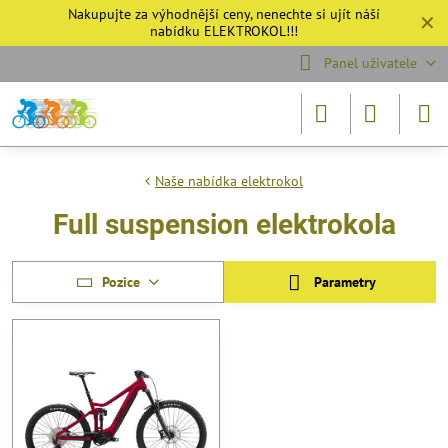
Nakupujte za výhodnější ceny, nenechte si ujít náší
✕
nabídku
ELEKTROKOL!!!
Panel uživatele
Naše nabídka elektrokol
Full suspension elektrokola
Pozice
Parametry