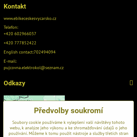
Kontakt
www.ebikeceskesvycarsko.cz
Telefon:
+420 602966037
+420 777852422
English contact:702494094
E-mail:
pujcovna.elektrokol@seznam.cz
Odkazy
Předvolby soukromí
Soubory cookie používáme k vylepšení vaší návštěvy tohoto
webu, k analýze jeho výkonu a ke shromažďování údajů o jeho
používání. Můžeme k tomu použít nástroje a služby třetích stran